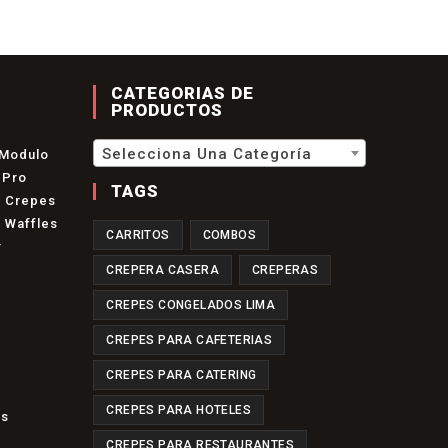
CATEGORIAS DE
PRODUCTOS
Selecciona Una Categoría
 Modulo
 Pro
TAGS
o Crepes
 Waffles
CARRITOS
COMBOS
r
CREPERA CASERA
CREPERAS
CREPES CONGELADOS LIMA
CREPES PARA CAFETERIAS
re
Se
CREPES PARA CATERING
Abre
a
En
re
CREPES PARA HOTELES
Se
es
eva
Una
Abre
staña
Nueva
a
CREPES PARA RESTAURANTES