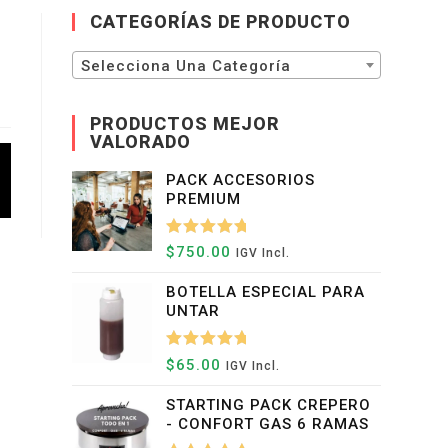
WEB
CATEGORÍAS DE PRODUCTO
Selecciona Una Categoría
PRODUCTOS MEJOR
VALORADO
PACK ACCESORIOS
PREMIUM
Valorado
$
750.00
IGV Incl.
Con
5.00
BOTELLA ESPECIAL PARA
De 5
UNTAR
Valorado
$
65.00
IGV Incl.
Con
5.00
STARTING PACK CREPERO
De 5
- CONFORT GAS 6 RAMAS