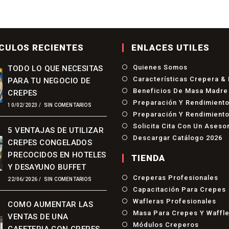
CULOS RECIENTES
ENLACES UTILES
Quienes Somos
TODO LO QUE NECESITAS
Características Crepera &
PARA TU NEGOCIO DE
Beneficios De Masa Madre
CREPES
Preparación Y Rendimient
10/02/2023
/
SIN COMENTARIOS
Preparación Y Rendimiento
Solicita Cita Con Un Aseso
5 VENTAJAS DE UTILIZAR
Descargar Catálogo 2026
CREPES CONGELADOS
PRECOCIDOS EN HOTELES
TIENDA
Y DESAYUNO BUFFET
Se
Creperas Profesionales
22/06/2026
/
SIN COMENTARIOS
Ab
Capacitación Para Crepes
En
Se
Wafleras Profesionales
COMO AUMENTAR LAS
Un
Ab
Masa Para Crepes Y Waffl
Nu
VENTAS DE UNA
En
Pe
Se
Módulos Creperos
Un