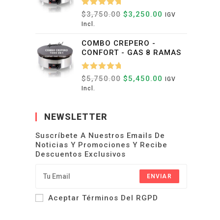
Valorado
$
3,750.00
El
$
3,250.00
El
IGV
Precio
Precio
Con
5.00
Incl.
Original
Actual
De 5
Era:
Es:
COMBO CREPERO -
$3,750.00.
$3,250.00.
CONFORT - GAS 8 RAMAS
Valorado
$
5,750.00
El
$
5,450.00
El
IGV
Precio
Precio
Con
5.00
Incl.
Original
Actual
De 5
Era:
Es:
$5,750.00.
$5,450.00.
NEWSLETTER
Suscríbete A Nuestros Emails De
Noticias Y Promociones Y Recibe
Descuentos Exclusivos
ENVIAR
Aceptar Términos Del RGPD