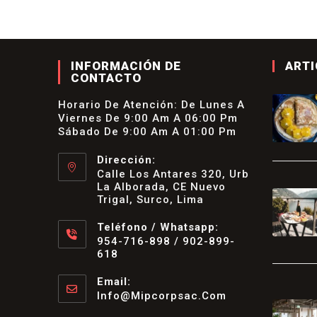
INFORMACIÓN DE
ARTI
CONTACTO
Horario De Atención: De Lunes A
Viernes De 9:00 Am A 06:00 Pm
Sábado De 9:00 Am A 01:00 Pm
Dirección:
Calle Los Antares 320, Urb
La Alborada, CE Nuevo
Trigal, Surco, Lima
Teléfono / Whatsapp:
954-716-898 / 902-899-
618
Se
Abre
Email:
En
Info@mipcorpsac.com
Se
Tu
Abre