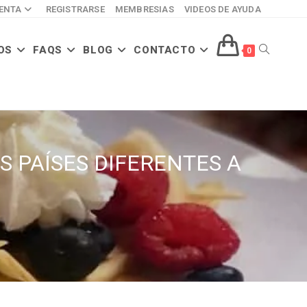
ENTA
REGISTRARSE
MEMBRESIAS
VIDEOS DE AYUDA
OS
FAQS
BLOG
CONTACTO
ALTERNAR
0
BÚSQUED
 PAÍSES DIFERENTES A
DE
LA