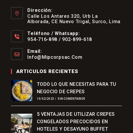
Dirección:
Calle Los Antares 320, Urb La
Alborada, CE Nuevo Trigal, Surco, Lima
Teléfono / Whatsapp:
954-716-898 / 902-899-618
Se
Abre
Email:
En
Info@mipcorpsac.com
Se
Tu
Abre
Aplicación
En
ARTICULOS RECIENTES
Tu
Aplicación
TODO LO QUE NECESITAS PARA TU
NEGOCIO DE CREPES
10/02/2023
/
SIN COMENTARIOS
5 VENTAJAS DE UTILIZAR CREPES
CONGELADOS PRECOCIDOS EN
HOTELES Y DESAYUNO BUFFET