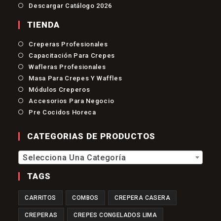
Descargar Catálogo 2026
TIENDA
Se
Creperas Profesionales
Abre
Se
Capacitación Para Crepes
En
Abre
Se
Una
Wafleras Profesionales
En
Abre
Nueva
Se
Una
Masa Para Crepes Y Waffles
En
Pestaña
Abre
Nueva
Se
Una
Módulos Creperos
En
Pestaña
Abre
Nueva
Se
Una
Accesorios Para Negocio
En
Pestaña
Abre
Nueva
Se
Una
Pre Cocidos Horeca
En
Pestaña
Abre
Nueva
Una
En
Pestaña
Nueva
Una
CATEGORIAS DE PRODUCTOS
Pestaña
Nueva
Pestaña
Selecciona Una Categoría
TAGS
CARRITOS
COMBOS
CREPERA CASERA
CREPERAS
CREPES CONGELADOS LIMA