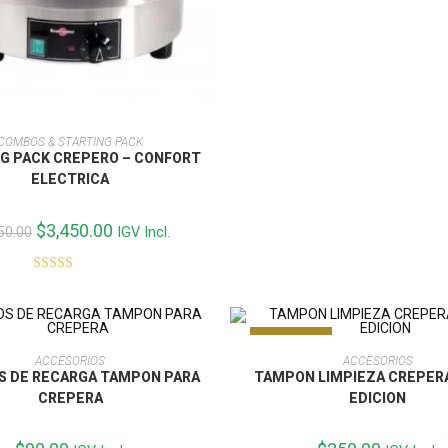
Valorado con
5.00
de 5
AÑADIR AL CARRITO
COMBOS & STARTING PACK
G PACK CREPERO – CONFORT
ELECTRICA
El
$
3,450.00
El
50.00
IGV Incl.
precio
precio
original
actual
era:
es:
Valorado con
$4,650.00.
$3,450.00.
5.00
de 5
AGOTADO
AÑADIR AL CARRITO
LEER MÁS
ACCESORIOS
ACCESORIOS
S DE RECARGA TAMPON PARA
TAMPON LIMPIEZA CREPER
CREPERA
EDICION