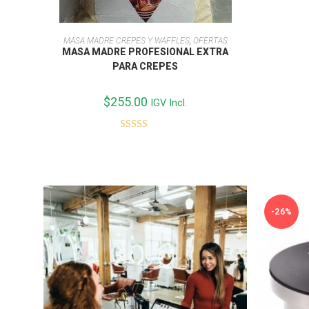
AÑADIR AL CARRITO
MASA MADRE CREPES Y WAFFLES
,
OFERTAS
MASA MADRE PROFESIONAL EXTRA
PARA CREPES
$
255.00
IGV Incl.
Valorado con
5.00
de 5
-26%