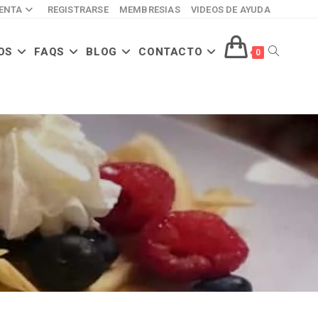
ENTA
REGISTRARSE
MEMBRESIAS
VIDEOS DE AYUDA
OS
FAQS
BLOG
CONTACTO
ALTERNAR
0
BÚSQUED
DE
LA