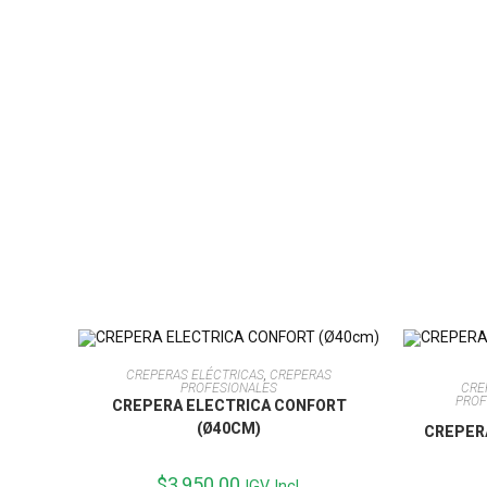
Valorado con
5.00
de 5
AÑADIR AL CARRITO
CREPERAS ELÉCTRICAS
,
CREPERAS
CRE
PROFESIONALES
PROF
CREPERA ELECTRICA CONFORT
(Ø40CM)
CREPER
$
3,950.00
IGV Incl.