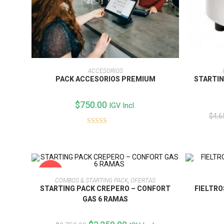
AÑADIR AL CARRITO
ACCESORIOS
PACK ACCESORIOS PREMIUM
STARTIN
$
750.00
IGV Incl.
$
4,6
Valorado con
5.00
de 5
-13%
AÑADIR AL CARRITO
COMBOS & STARTING PACK
,
OFERTAS
STARTING PACK CREPERO – CONFORT
FIELTRO
GAS 6 RAMAS
El
El