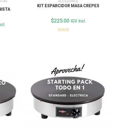
RTAS
ACCESORIOS
KIT ESPARCIDOR MASA CREPES
NISTA
$
225.00
IGV Incl.
ncl.
Valorado con
00.
5.00
de 5