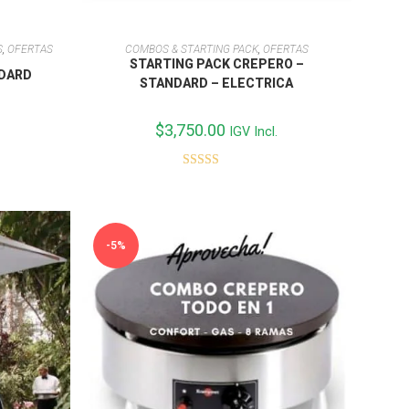
AÑADIR AL CARRITO
S
,
OFERTAS
COMBOS & STARTING PACK
,
OFERTAS
STARTING PACK CREPERO –
NDARD
STANDARD – ELECTRICA
$
3,750.00
IGV Incl.
Valorado con
5.00
de 5
-5%