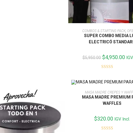
5.00
de 5
AÑADIR AL CARRITO
COMBOS & STARTING PACK
,
OF
SUPER COMBO MEDIA L
ELECTRICÓ STANDAR
El
$
4,950.00
El
$
5,950.00
IGV
precio
prec
original
actu
era:
es:
Valorado con
$5,950.00.
$4,9
5.00
de 5
AÑADIR AL CARRITO
MASA MADRE CREPES Y WAF
MASA MADRE PREMIUM 
WAFFLES
$
320.00
IGV Incl.