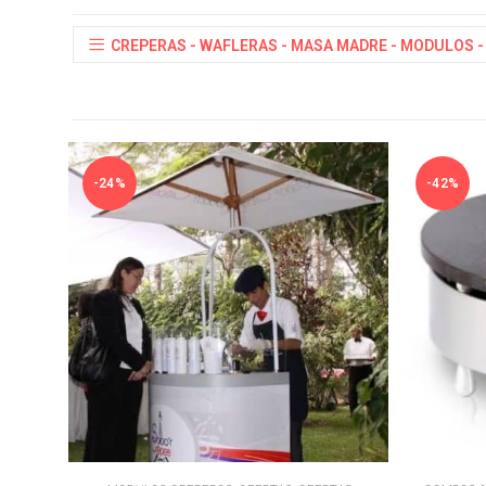
CREPERAS - WAFLERAS - MASA MADRE - MODULOS - 
-24%
-42%
AÑADIR AL CARRITO