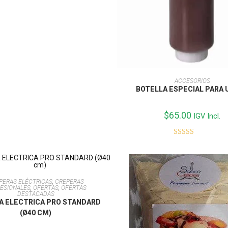
Valorado con
5.00
de 5
AÑADIR AL CARRITO
ACCESORIOS
BOTELLA ESPECIAL PARA 
$
65.00
IGV Incl.
Valorado con
5.00
de 5
AÑADIR AL CARRITO
PERAS ELÉCTRICAS
,
CREPERAS
ESIONALES
,
OFERTAS
,
OFERTAS
DESTACADAS
A ELECTRICA PRO STANDARD
(Ø40 CM)