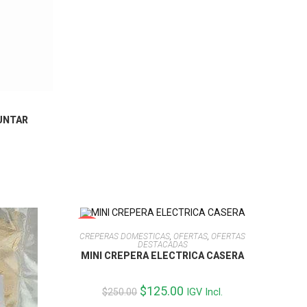
Valorado con
5.00
de 5
UNTAR
AÑADIR AL CARRITO
-50%
CREPERAS DOMESTICAS
,
OFERTAS
,
OFERTAS
DESTACADAS
MINI CREPERA ELECTRICA CASERA
El
$
125.00
El
$
250.00
IGV Incl.
precio
precio