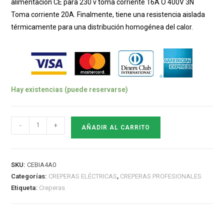
alimentación CE para 230 v toma corriente 16A O 400V 3N
Toma corriente 20A. Finalmente, tiene una resistencia aislada
térmicamente para una distribución homogénea del calor.
Hay existencias (puede reservarse)
CREPERA
-
+
AÑADIR AL CARRITO
ELECTRICA
CONFORT
(Ø40cm)
SKU:
CEBIA4A0
cantidad
Categorías:
CREPERAS ELÉCTRICAS
,
CREPERAS PROFESIONALES
Etiqueta:
Creperas