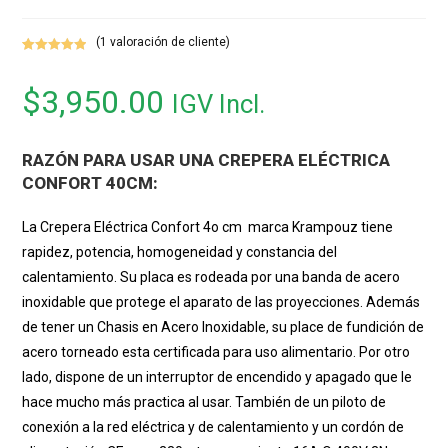
(
1
valoración de cliente)
Valorado con
1
5.00
de 5 en
$
3,950.00
IGV Incl.
base a
valoración de
un cliente
RAZÓN PARA USAR UNA CREPERA ELÉCTRICA
CONFORT 40CM:
La Crepera Eléctrica Confort 4o cm marca Krampouz tiene
rapidez, potencia, homogeneidad y constancia del
calentamiento. Su placa es rodeada por una banda de acero
inoxidable que protege el aparato de las proyecciones. Además
de tener un Chasis en Acero Inoxidable, su place de fundición de
acero torneado esta certificada para uso alimentario. Por otro
lado, dispone de un interruptor de encendido y apagado que le
hace mucho más practica al usar. También de un piloto de
conexión a la red eléctrica y de calentamiento y un cordón de