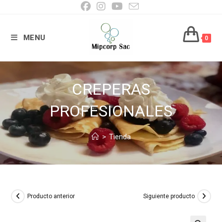
Ir
al
contenido
MENU
0
CREPERAS
PROFESIONALES
>
Tienda
Producto anterior
Siguiente producto