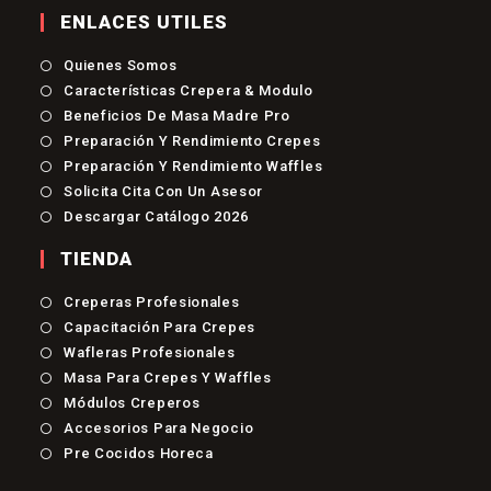
ENLACES UTILES
Quienes Somos
Características Crepera & Modulo
Beneficios De Masa Madre Pro
Preparación Y Rendimiento Crepes
Preparación Y Rendimiento Waffles
Solicita Cita Con Un Asesor
Descargar Catálogo 2026
TIENDA
Se
Creperas Profesionales
Abre
Se
Capacitación Para Crepes
En
Abre
Se
Una
Wafleras Profesionales
En
Abre
Nueva
Se
Una
Masa Para Crepes Y Waffles
En
Pestaña
Abre
Nueva
Se
Una
Módulos Creperos
En
Pestaña
Abre
Nueva
Se
Una
Accesorios Para Negocio
En
Pestaña
Abre
Nueva
Se
Una
Pre Cocidos Horeca
En
Pestaña
Abre
Nueva
Una
En
Pestaña