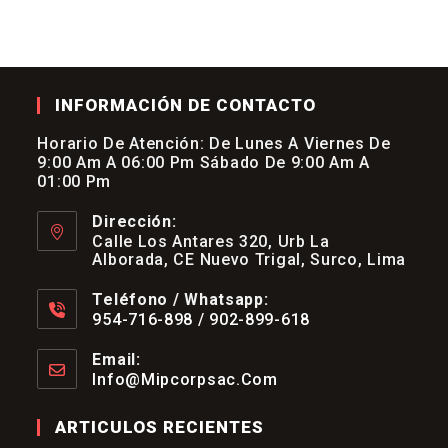
INFORMACIÓN DE CONTACTO
Horario De Atención: De Lunes A Viernes De
9:00 Am A 06:00 Pm Sábado De 9:00 Am A
01:00 Pm
Dirección:
Calle Los Antares 320, Urb La
Alborada, CE Nuevo Trigal, Surco, Lima
Teléfono / Whatsapp:
954-716-898 / 902-899-618
Se
Abre
Email:
En
Info@mipcorpsac.com
Se
Tu
Abre
Aplicación
En
ARTICULOS RECIENTES
Tu