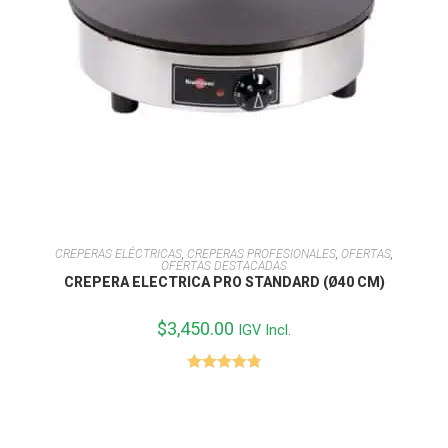
AÑADIR AL CARRITO
CREPERAS ELÉCTRICAS
,
CREPERAS PROFESIONALES
,
OFERTAS
,
OFERTAS DESTACADAS
CREPERA ELECTRICA PRO STANDARD (Ø40 CM)
$
3,450.00
IGV Incl.
Valorado
con
4.83
de
5