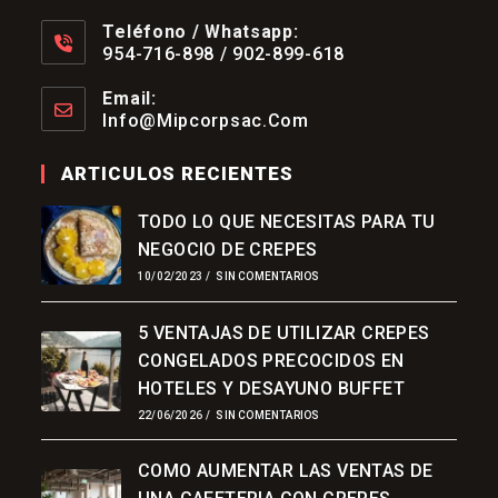
Teléfono / Whatsapp:
954-716-898 / 902-899-618
Se
Abre
Email:
En
Info@mipcorpsac.com
Se
Tu
Abre
Aplicación
En
ARTICULOS RECIENTES
Tu
Aplicación
TODO LO QUE NECESITAS PARA TU
NEGOCIO DE CREPES
10/02/2023
/
SIN COMENTARIOS
5 VENTAJAS DE UTILIZAR CREPES
CONGELADOS PRECOCIDOS EN
HOTELES Y DESAYUNO BUFFET
22/06/2026
/
SIN COMENTARIOS
COMO AUMENTAR LAS VENTAS DE