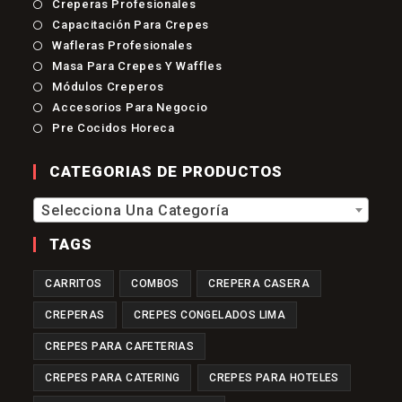
Se
Creperas Profesionales
Abre
Se
Capacitación Para Crepes
En
Abre
Se
Una
Wafleras Profesionales
En
Abre
Nueva
Se
Una
Masa Para Crepes Y Waffles
En
Pestaña
Abre
Nueva
Se
Una
Módulos Creperos
En
Pestaña
Abre
Nueva
Se
Una
Accesorios Para Negocio
En
Pestaña
Abre
Nueva
Se
Una
Pre Cocidos Horeca
En
Pestaña
Abre
Nueva
Una
En
Pestaña
Nueva
Una
CATEGORIAS DE PRODUCTOS
Pestaña
Nueva
Pestaña
Selecciona Una Categoría
TAGS
CARRITOS
COMBOS
CREPERA CASERA
CREPERAS
CREPES CONGELADOS LIMA
CREPES PARA CAFETERIAS
CREPES PARA CATERING
CREPES PARA HOTELES