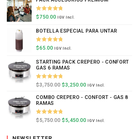
Valorado
$
750.00
IGV Incl.
Con
5.00
BOTELLA ESPECIAL PARA UNTAR
De 5
Valorado
$
65.00
IGV Incl.
Con
5.00
STARTING PACK CREPERO - CONFORT
De 5
GAS 6 RAMAS
Valorado
El
El
$
3,750.00
$
3,250.00
IGV Incl.
Precio
Precio
Con
5.00
Original
Actual
COMBO CREPERO - CONFORT - GAS 8
Era:
Es:
De 5
RAMAS
$3,750.00.
$3,250.00.
Valorado
El
El
$
5,750.00
$
5,450.00
IGV Incl.
Precio
Precio
Con
5.00
Original
Actual
Era:
Es:
De 5
NEWSLETTER