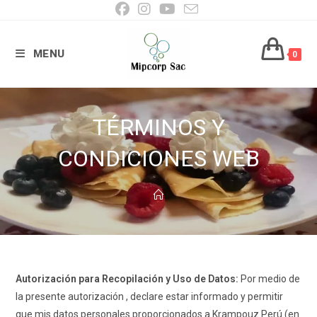
Ir
al
contenido
MENU
0
TÉRMINOS Y
CONDICIONES WEB
Autorización para Recopilación y Uso de Datos
:
Por medio de
la presente autorización , declare estar informado y permitir
que mis datos personales proporcionados a Krampouz Perú (en