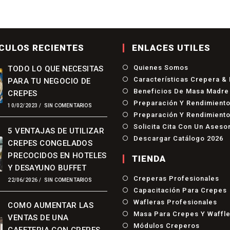
CULOS RECIENTES
ENLACES UTILES
Quienes Somos
TODO LO QUE NECESITAS
Características Crepera &
PARA TU NEGOCIO DE
Beneficios De Masa Madre
CREPES
Preparación Y Rendimient
10/02/2023
/
SIN COMENTARIOS
Preparación Y Rendimiento
Solicita Cita Con Un Aseso
5 VENTAJAS DE UTILIZAR
Descargar Catálogo 2026
CREPES CONGELADOS
PRECOCIDOS EN HOTELES
TIENDA
Y DESAYUNO BUFFET
Se
Creperas Profesionales
22/06/2026
/
SIN COMENTARIOS
Ab
Capacitación Para Crepes
En
Se
Wafleras Profesionales
COMO AUMENTAR LAS
Un
Ab
Masa Para Crepes Y Waffl
Nu
VENTAS DE UNA
En
Pe
Se
Módulos Creperos
Un