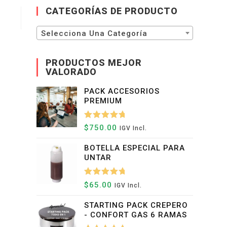
WEB
CATEGORÍAS DE PRODUCTO
Selecciona Una Categoría
PRODUCTOS MEJOR
VALORADO
PACK ACCESORIOS
PREMIUM
Valorado
$
750.00
IGV Incl.
Con
5.00
BOTELLA ESPECIAL PARA
De 5
UNTAR
Valorado
$
65.00
IGV Incl.
Con
5.00
STARTING PACK CREPERO
De 5
- CONFORT GAS 6 RAMAS