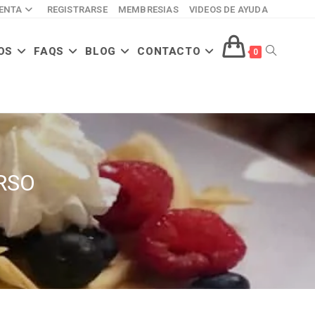
ENTA
REGISTRARSE
MEMBRESIAS
VIDEOS DE AYUDA
OS
FAQS
BLOG
CONTACTO
ALTERNAR
0
BÚSQUED
RSO
DE
LA