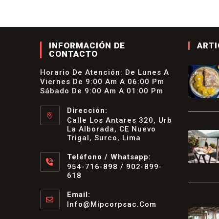
INFORMACIÓN DE
ARTI
CONTACTO
Horario De Atención: De Lunes A
Viernes De 9:00 Am A 06:00 Pm
Sábado De 9:00 Am A 01:00 Pm
Dirección:
Calle Los Antares 320, Urb
La Alborada, CE Nuevo
Trigal, Surco, Lima
Teléfono / Whatsapp:
954-716-898 / 902-899-
618
Se
Abre
Email:
En
Info@mipcorpsac.com
Se
Tu
Abre