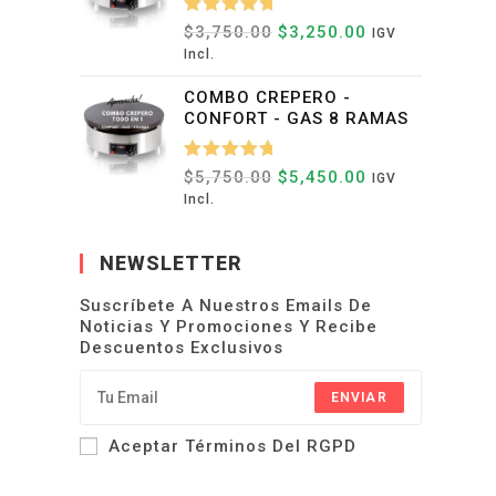
Valorado
$
3,750.00
El
$
3,250.00
El
IGV
Precio
Precio
Con
5.00
Incl.
Original
Actual
De 5
Era:
Es:
COMBO CREPERO -
$3,750.00.
$3,250.00.
CONFORT - GAS 8 RAMAS
Valorado
$
5,750.00
El
$
5,450.00
El
IGV
Precio
Precio
Con
5.00
Incl.
Original
Actual
De 5
Era:
Es:
$5,750.00.
$5,450.00.
NEWSLETTER
Suscríbete A Nuestros Emails De
Noticias Y Promociones Y Recibe
Descuentos Exclusivos
ENVIAR
Aceptar Términos Del RGPD