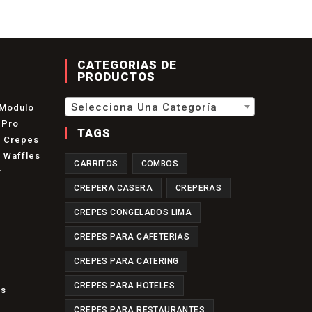
CATEGORIAS DE
PRODUCTOS
Selecciona Una Categoría
 Modulo
 Pro
TAGS
o Crepes
 Waffles
CARRITOS
COMBOS
r
CREPERA CASERA
CREPERAS
CREPES CONGELADOS LIMA
CREPES PARA CAFETERIAS
re
Se
CREPES PARA CATERING
Abre
a
En
re
CREPES PARA HOTELES
Se
es
eva
Una
Abre
staña
Nueva
a
CREPES PARA RESTAURANTES