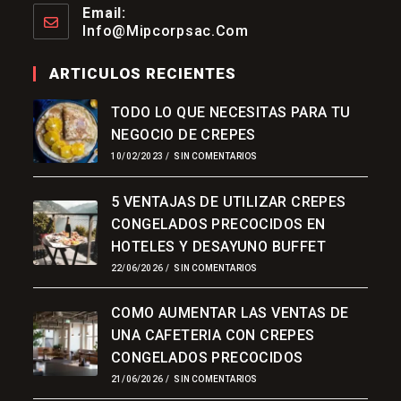
Abre
Email:
En
Info@mipcorpsac.com
Se
Tu
Abre
Aplicación
En
ARTICULOS RECIENTES
Tu
Aplicación
TODO LO QUE NECESITAS PARA TU
NEGOCIO DE CREPES
10/02/2023
/
SIN COMENTARIOS
5 VENTAJAS DE UTILIZAR CREPES
CONGELADOS PRECOCIDOS EN
HOTELES Y DESAYUNO BUFFET
22/06/2026
/
SIN COMENTARIOS
COMO AUMENTAR LAS VENTAS DE
UNA CAFETERIA CON CREPES
CONGELADOS PRECOCIDOS
21/06/2026
/
SIN COMENTARIOS