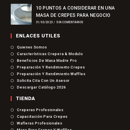
10 PUNTOS A CONSIDERAR EN UNA
MASA DE CREPES PARA NEGOCIO
31/03/2023
/
SIN COMENTARIOS
ENLACES UTILES
Quienes Somos
Características Crepera & Modulo
Beneficios De Masa Madre Pro
Preparación Y Rendimiento Crepes
Preparación Y Rendimiento Waffles
Solicita Cita Con Un Asesor
Descargar Catálogo 2026
TIENDA
Se
Creperas Profesionales
Abre
Se
Capacitación Para Crepes
En
Abre
Se
Una
Wafleras Profesionales
En
Abre
Nueva
Se
Una
Masa Para Crepes Y Waffles