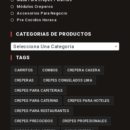
En
Pestaña
Abre
Nueva
Se
Una
Módulos Creperos
En
Pestaña
Abre
Nueva
Se
Una
Accesorios Para Negocio
En
Pestaña
Abre
Nueva
Se
Una
Pre Cocidos Horeca
En
Pestaña
Abre
Nueva
Una
En
Pestaña
Nueva
Una
CATEGORIAS DE PRODUCTOS
Pestaña
Nueva
Pestaña
Selecciona Una Categoría
TAGS
CARRITOS
COMBOS
CREPERA CASERA
CREPERAS
CREPES CONGELADOS LIMA
CREPES PARA CAFETERIAS
CREPES PARA CATERING
CREPES PARA HOTELES
CREPES PARA RESTAURANTES
CREPES PRECOCIDOS
CREPES PROFESIONALES