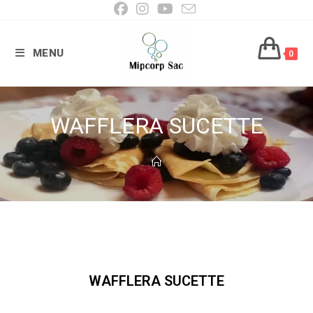
Ir
al
contenido
MENU
0
WAFFLERA SUCETTE
WAFFLERA SUCETTE