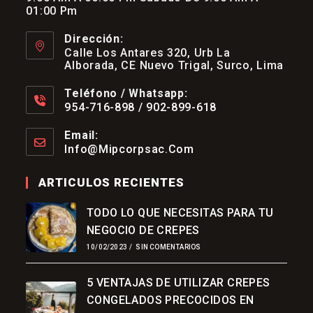
01:00 Pm
Dirección:
Calle Los Antares 320, Urb La
Alborada, CE Nuevo Trigal, Surco, Lima
Teléfono / Whatsapp:
954-716-898 / 902-899-618
Se
Abre
Email:
En
Info@mipcorpsac.com
Se
Tu
Abre
Aplicación
En
ARTICULOS RECIENTES
Tu
Aplicación
TODO LO QUE NECESITAS PARA TU
NEGOCIO DE CREPES
10/02/2023
/
SIN COMENTARIOS
5 VENTAJAS DE UTILIZAR CREPES
CONGELADOS PRECOCIDOS EN