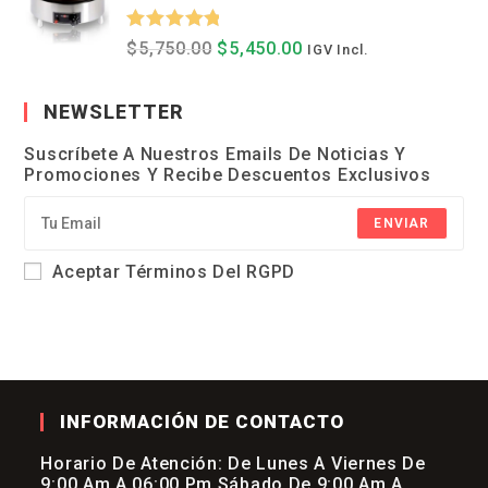
Valorado
El
El
$
5,750.00
$
5,450.00
IGV Incl.
Precio
Precio
Con
5.00
Original
Actual
Era:
Es:
De 5
NEWSLETTER
$5,750.00.
$5,450.00.
Suscríbete A Nuestros Emails De Noticias Y
Promociones Y Recibe Descuentos Exclusivos
ENVIAR
Aceptar Términos Del RGPD
INFORMACIÓN DE CONTACTO
Horario De Atención: De Lunes A Viernes De
9:00 Am A 06:00 Pm Sábado De 9:00 Am A