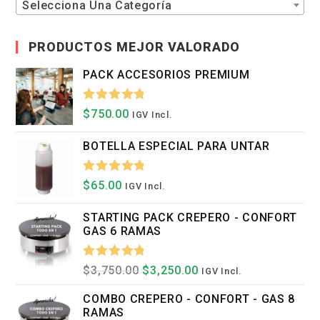
Selecciona Una Categoría
PRODUCTOS MEJOR VALORADO
PACK ACCESORIOS PREMIUM
Valorado
$
750.00
IGV Incl.
Con
5.00
BOTELLA ESPECIAL PARA UNTAR
De 5
Valorado
$
65.00
IGV Incl.
Con
5.00
STARTING PACK CREPERO - CONFORT
De 5
GAS 6 RAMAS
Valorado
El
El
$
3,750.00
$
3,250.00
IGV Incl.
Precio
Precio
Con
5.00
Original
Actual
COMBO CREPERO - CONFORT - GAS 8
Era:
Es:
De 5
RAMAS
$3,750.00.
$3,250.00.