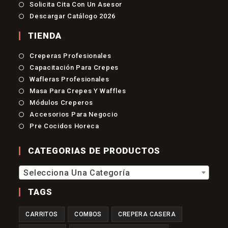
Solicita Cita Con Un Asesor
Descargar Catálogo 2026
TIENDA
Se
Creperas Profesionales
Abre
Se
Capacitación Para Crepes
En
Abre
Se
Una
Wafleras Profesionales
En
Abre
Nueva
Se
Una
Masa Para Crepes Y Waffles
En
Pestaña
Abre
Nueva
Se
Una
Módulos Creperos
En
Pestaña
Abre
Nueva
Se
Una
Accesorios Para Negocio
En
Pestaña
Abre
Nueva
Se
Una
Pre Cocidos Horeca
En
Pestaña
Abre
Nueva
Una
En
Pestaña
Nueva
Una
CATEGORIAS DE PRODUCTOS
Pestaña
Nueva
Pestaña
Selecciona Una Categoría
TAGS
CARRITOS
COMBOS
CREPERA CASERA